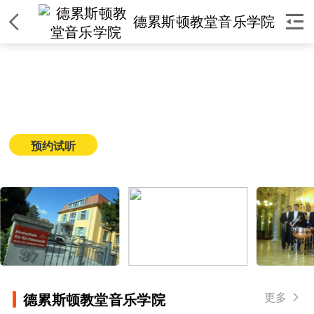


德累斯顿教堂音乐学院
德累斯顿教堂音乐学院
简介
|
课程
|
师资
|
环境
|
校区
|
新闻
预约试听
获取课程价格
更多

德累斯顿教堂音乐学院