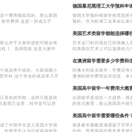
德国慕尼黑理工大学预科申
这个费用都挺高的。那么新西
德国大学预科根据学校类型的
、留学费用 这是一所成立于
预科。作为欧洲工业革命以来
大学预科申请，请看介绍。 
美国艺术类留学都能选择哪
那么对于大家的进程可能会有
艺术这门科目现在已经很被人
程 1、选择院校 这是大家件
结美国在艺术上可以选择的几个方
Design & Multi
在澳洲留学需要多少学费和
个就业率不错的。大家就随小
到澳大利亚去留学，学费还有
型学科 这个专业的就业率几乎
澳洲的留学费用这些信息，来
费水平自然就不同了，如果是
美国高中留学一年费用大概
己喜欢的学校，这样只能是转
出国留学是现在一大趋势，很
 在新西兰这里，转学是可以把
的美式教育，那么美国高中留
吧！ 引言：美国的高中分为
美国高中留学需要哪些条件
成了中国学生进入美国大学就
很多家长都极度渴望孩子尽早
，如果学生认为目前就读的学
往的。而美国高中留学更是留