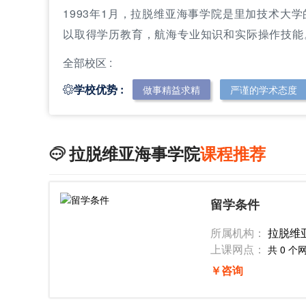
1993年1月，拉脱维亚海事学院是里加技术大
以取得学历教育，航海专业知识和实际操作技能。
全部校区 :
学校优势 :
做事精益求精
严谨的学术态度

拉脱维亚海事学院
课程推荐

留学条件
所属机构：
拉脱维
上课网点：
共 0 个
￥咨询