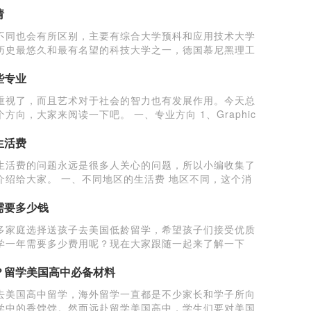
请
不同也会有所区别，主要有综合大学预科和应用技术大学
历史最悠久和最有名望的科技大学之一，德国慕尼黑理工
一、德国大学预科申请条
些专业
重视了，而且艺术对于社会的智力也有发展作用。今天总
向，大家来阅读一下吧。 一、专业方向 1、Graphic
生活费
生活费的问题永远是很多人关心的问题，所以小编收集了
介绍给大家。 一、不同地区的生活费 地区不同，这个消
在海岸线的这些城市会
需要多少钱
多家庭选择送孩子去美国低龄留学，希望孩子们接受优质
学一年需要多少费用呢？现在大家跟随一起来了解一下
两种，私立高中和公立高中
？留学美国高中必备材料
去美国高中留学，海外留学一直都是不少家长和学子所向
学中的香饽饽。然而远赴留学美国高中，学生们要对美国