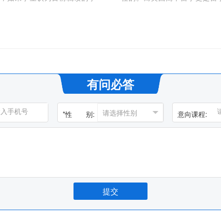
高中留学有清楚认识，最基本
有问必答
*
性 别:
意向课程: