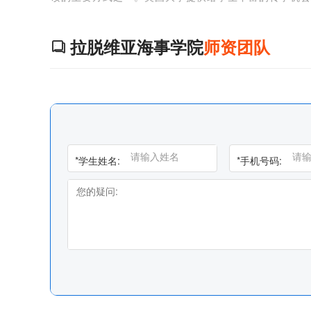
校无法满足自己，或者目前的学习太吃力，都可以提出
拉脱维亚海事学院
师资团队

*
学生姓名:
*
手机号码: