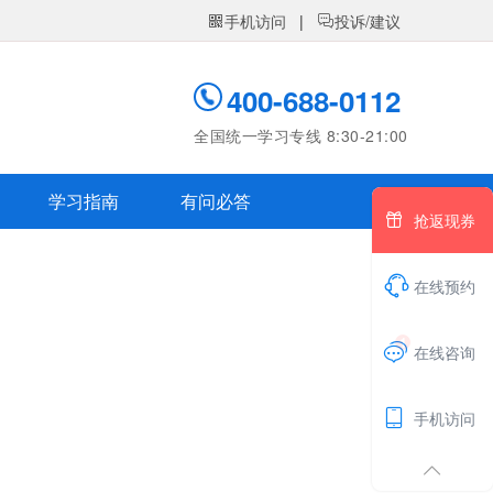
手机访问
|
投诉/建议


400-688-0112
全国统一学习专线 8:30-21:00
学习指南
有问必答

抢返现券

在线预约
1

在线咨询

手机访问