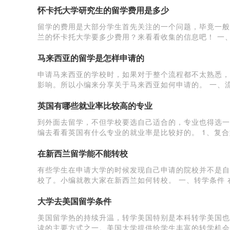
怀卡托大学研究生的留学费用是多少
留学的费用是大部分学生首先关注的一个问题，毕竟一般
兰的怀卡托大学要多少费用？来看看收集的信息吧！ 一
1964年的大学，也就是新西兰那八所公立大学其中
马来西亚的留学是怎样申请的
申请马来西亚的学校时，如果对于整个流程都不太熟悉，
影响。所以小编来分享关于马来西亚如何申请的。 一、流
要做的事情，选择学校要从综合的因素去考虑
英国有哪些就业率比较高的专业
到外面去留学，不但学校要选自己适合的，专业也得选一
编去看看英国有什么专业的就业率是比较好的。 1、复合
是百分百的。这些怎样的学科？顾名思义，复合型
在新西兰留学能不能转校
有些学生在申请大学的时候发现自己申请的院校并不是自
校了。小编就教大家在新西兰如何转校。 一、转学条件
学分也转过去的，只是转学分一般都给那些大专的留
大学去美国留学条件
美国留学热的持续升温，转学美国特别是本科转学美国也
读的主要方式之一。美国大学提供给学生丰富的转学机会