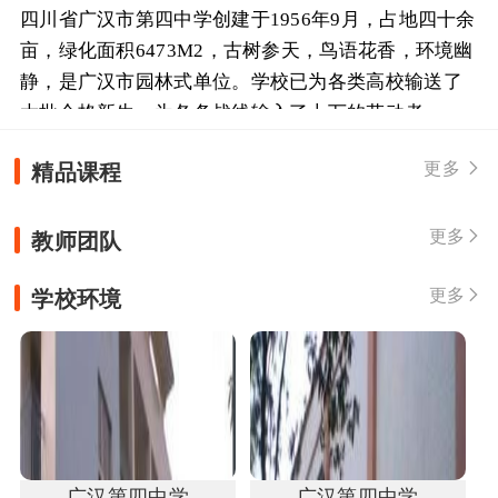
四川省广汉市第四中学创建于1956年9月，占地四十余
亩，绿化面积6473M2，古树参天，鸟语花香，环境幽
静，是广汉市园林式单位。学校已为各类高校输送了
大批合格新生，为各条战线输入了上万的劳动者。 四
川省广汉市第四中学硬件设备 学校办学设施日趋完
精品课程
更多

善。目前有网络教...
教师团队
更多

学校环境
更多

广汉第四中学
广汉第四中学