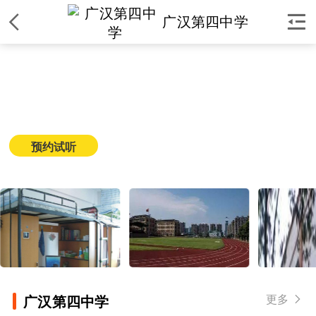


广汉第四中学
广汉第四中学
简介
|
课程
|
师资
|
环境
|
校区
|
新闻
预约试听
获取课程价格
更多

广汉第四中学