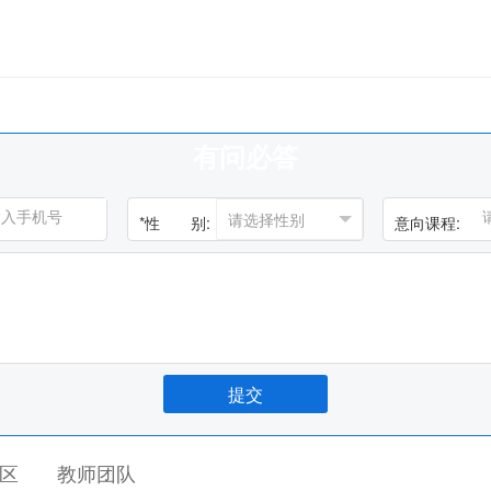
有问必答
*
性 别:
意向课程:
区
教师团队