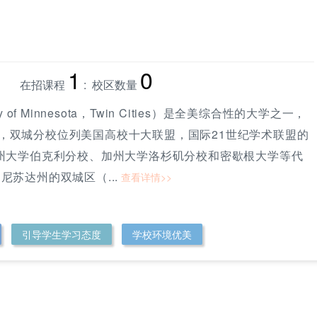
1
0
在招课程
: 校区数量
of Minnesota，Twin Cities）是全美综合性的大学之一，
大学双城分校
明尼苏达大学双城分校
，双城分校位列美国高校十大联盟，国际21世纪学术联盟的
加州大学伯克利分校、加州大学洛杉矶分校和密歇根大学等代
苏达州的双城区（...
查看详情>>
引导学生学习态度
学校环境优美