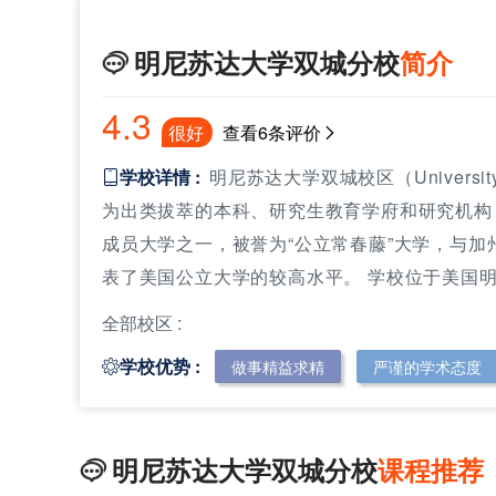
明尼苏达大学双城分校
简介

4.3
很好
查看6条评价
学校详情 :
明尼苏达大学双城校区（University 

明尼苏达大学双城分校
明尼苏达
为出类拔萃的本科、研究生教育学府和研究机构
成员大学之一，被誉为“公立常春藤”大学，与
表了美国公立大学的较高水平。 学校位于美国明尼
全部校区 :
学校优势 :
做事精益求精
严谨的学术态度

明尼苏达大学双城分校
课程推荐
