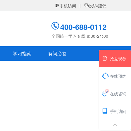
手机访问
|
投诉/建议


400-688-0112
全国统一学习专线 8:30-21:00
学习指南
有问必答

抢返现券

在线预约
1

在线咨询

手机访问