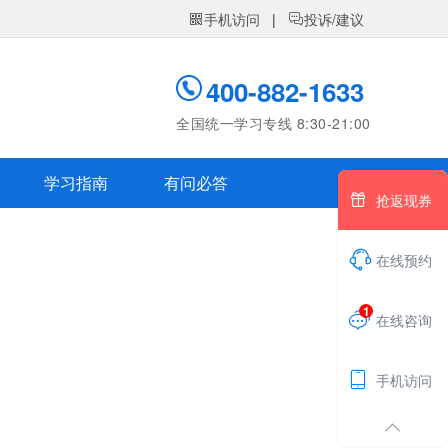
手机访问
|
投诉/建议


400-882-1633
全国统一学习专线 8:30-21:00
学习指南
有问必答

抢返现券

在线预约
1

在线咨询

手机访问