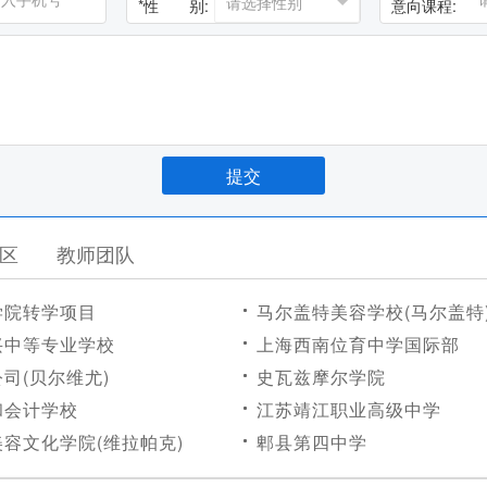
*
性 别:
意向课程:
区
教师团队
学院转学项目
马尔盖特美容学校(马尔盖特
兴中等专业学校
上海西南位育中学国际部
司(贝尔维尤)
史瓦兹摩尔学院
和会计学校
江苏靖江职业高级中学
容文化学院(维拉帕克)
郫县第四中学