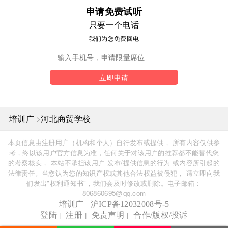
申请免费试听
只要一个电话
我们为您免费回电
立即申请
>
培训广
河北商贸学校
本页信息由注册用户（机构和个人）自行发布或提供， 所有内容仅供参
考，终以该用户官方信息为准，任何关于对该用户的推荐都不能替代您
的考察核实， 本站不承担该用户 发布/提供信息的行为 或内容所引起的
法律责任。当您认为您的知识产权或其他合法权益被侵犯， 请立即向我
们发出"权利通知书"，我们会及时修改或删除。电子邮箱：
806860695@qq.com
培训广
沪ICP备12032008号-5
|
|
|
登陆
注册
免责声明
合作/版权/投诉