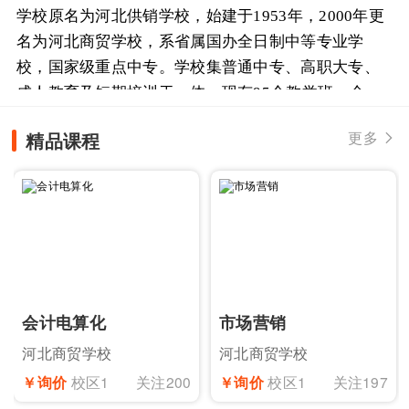
学校原名为河北供销学校，始建于1953年，2000年更
名为河北商贸学校，系省属国办全日制中等专业学
校，国家级重点中专。学校集普通中专、高职大专、
成人教育及短期培训于一体，现有95个教学班，全日
制在校生4500余人，是河北省的财经类中等专业学校
精品课程
更多

之一。 学校占...
会计电算化
市场营销
河北商贸学校
河北商贸学校
￥询价
校区1
关注200
￥询价
校区1
关注197