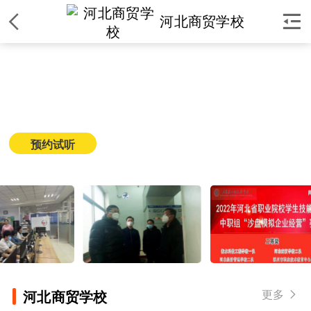


河北商贸学校
河北商贸学校
简介
|
课程
|
师资
|
环境
|
校区
|
新闻
预约试听
获取课程价格
更多

河北商贸学校