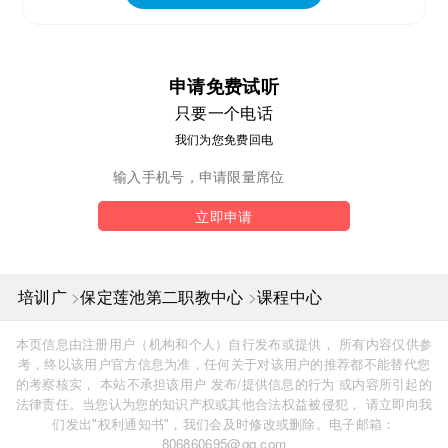
申请免费试听
只要一个电话
我们为您免费回电
立即申请
>
>
培训广
保定莲池第二职教中心
课程中心
本页信息由注册用户（机构和个人）自行发布或提供， 所有内容仅供参
考，终以该用户官方信息为准，任何关于对该用户的推荐都不能替代您
的考察核实， 本站不承担该用户 发布/提供信息的行为 或内容所引起的
法律责任。当您认为您的知识产权或其他合法权益被侵犯， 请立即向我
们发出"权利通知书"，我们会及时修改或删除。电子邮箱：
806860695@qq.com