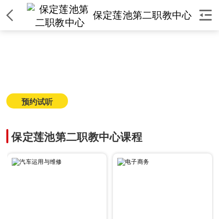


保定莲池第二职教中心
保定莲池第二职教中心
简介
|
课程
|
师资
|
环境
|
校区
|
新闻
预约试听
获取课程价格
保定莲池第二职教中心课程